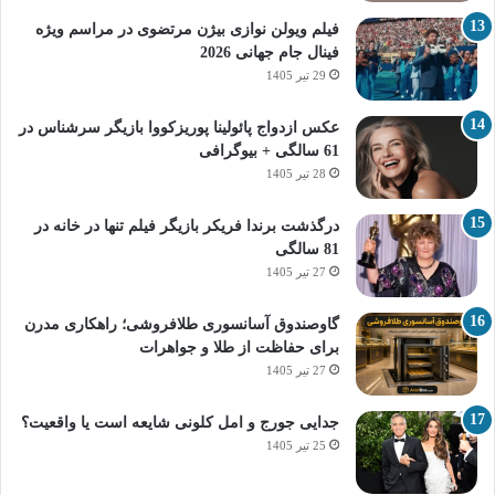
فیلم ویولن نوازی بیژن مرتضوی در مراسم ویژه
فینال جام جهانی 2026
29 تیر 1405
عکس ازدواج پائولینا پوریزکووا بازیگر سرشناس در
61 سالگی + بیوگرافی
28 تیر 1405
درگذشت برندا فریکر بازیگر فیلم تنها در خانه در
81 سالگی
27 تیر 1405
گاوصندوق آسانسوری طلافروشی؛ راهکاری مدرن
برای حفاظت از طلا و جواهرات
27 تیر 1405
جدایی جورج و امل کلونی شایعه است یا واقعیت؟
25 تیر 1405