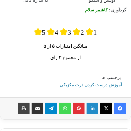
آویشن و آبلیمو
به اندازه کافی
گردآوری :
کاشمر سلام
5
4
3
2
1
میانگین امتیازات
۵
از ۵
از مجموع
۲
رای
برچسب ها
آموزش درست کردن ذرت مکزیکی
لینکدین
پینترست
واتس آپ
تلگرام
اشتراک گذاری از طریق ایمیل
چاپ