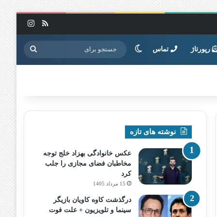
خوراک
اینستاگرا
تغییر پوسته
جستجو
رپورتاژ
تماس
برای
نوشته های تازه
عکس خانوادگی بهزاد خلج توجه
مخاطبان فضای مجازی را جلب
کرد
15 مرداد 1405
درگذشت کاوه کاویان بازیگر
سینما و تلویزیون + علت فوت