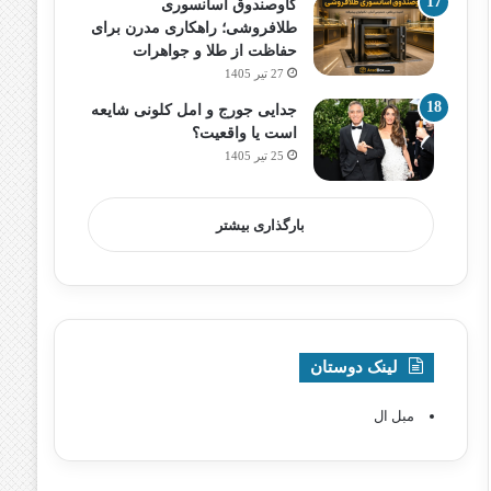
گاوصندوق آسانسوری
طلافروشی؛ راهکاری مدرن برای
حفاظت از طلا و جواهرات
27 تیر 1405
جدایی جورج و امل کلونی شایعه
است یا واقعیت؟
25 تیر 1405
بارگذاری بیشتر
لینک دوستان
مبل ال