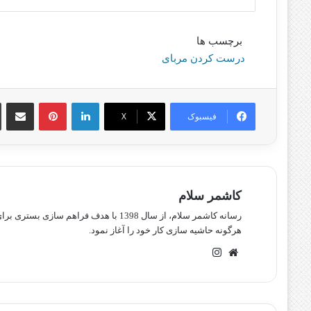
برچسب ها
درست کردن مربای
لینکدین
پینترست
اشتراک گذا
فیسبوک
X
کاشمر سلام
رسانه کاشمر سلام، از سال 1398 با هدف ف
هرگونه حاشیه سازی کار خود را آغاز نمود.
وبسایت
اینستاگرام