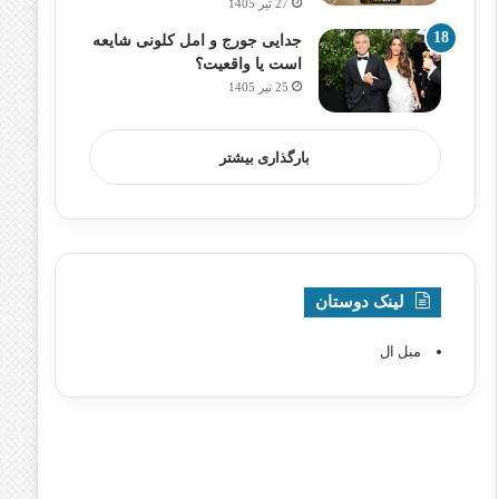
27 تیر 1405
جدایی جورج و امل کلونی شایعه
است یا واقعیت؟
25 تیر 1405
بارگذاری بیشتر
لینک دوستان
مبل ال