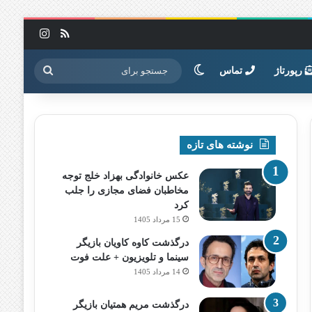
خوراک
اینستاگرا
تغییر پوسته
جستجو
رپورتاژ
تماس
برای
نوشته های تازه
عکس خانوادگی بهزاد خلج توجه
مخاطبان فضای مجازی را جلب
کرد
15 مرداد 1405
درگذشت کاوه کاویان بازیگر
سینما و تلویزیون + علت فوت
14 مرداد 1405
درگذشت مریم همتیان بازیگر