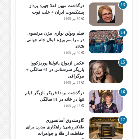
درگذشت میهن اعلا چهره پرداز
پیشکسوت ایران + علت فوت
30 تیر 1405
فیلم ویولن نوازی بیژن مرتضوی
در مراسم ویژه فینال جام جهانی
2026
29 تیر 1405
عکس ازدواج پائولینا پوریزکووا
بازیگر سرشناس در 61 سالگی +
بیوگرافی
28 تیر 1405
درگذشت برندا فریکر بازیگر فیلم
تنها در خانه در 81 سالگی
27 تیر 1405
گاوصندوق آسانسوری
طلافروشی؛ راهکاری مدرن برای
حفاظت از طلا و جواهرات