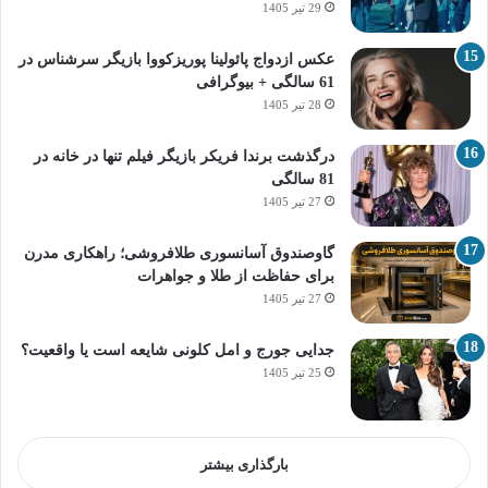
29 تیر 1405
عکس ازدواج پائولینا پوریزکووا بازیگر سرشناس در
61 سالگی + بیوگرافی
28 تیر 1405
درگذشت برندا فریکر بازیگر فیلم تنها در خانه در
81 سالگی
27 تیر 1405
گاوصندوق آسانسوری طلافروشی؛ راهکاری مدرن
برای حفاظت از طلا و جواهرات
27 تیر 1405
جدایی جورج و امل کلونی شایعه است یا واقعیت؟
25 تیر 1405
بارگذاری بیشتر