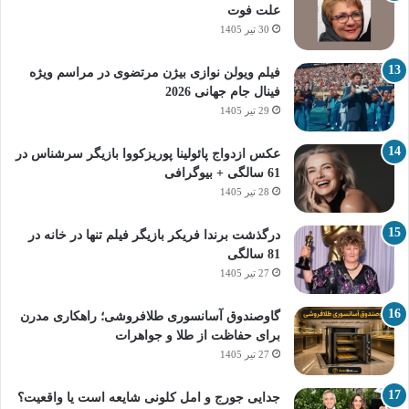
علت فوت
30 تیر 1405
فیلم ویولن نوازی بیژن مرتضوی در مراسم ویژه
فینال جام جهانی 2026
29 تیر 1405
عکس ازدواج پائولینا پوریزکووا بازیگر سرشناس در
61 سالگی + بیوگرافی
28 تیر 1405
درگذشت برندا فریکر بازیگر فیلم تنها در خانه در
81 سالگی
27 تیر 1405
گاوصندوق آسانسوری طلافروشی؛ راهکاری مدرن
برای حفاظت از طلا و جواهرات
27 تیر 1405
جدایی جورج و امل کلونی شایعه است یا واقعیت؟