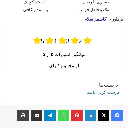
جعفری یا ریحان
۱ دسته کوچک
نمک و فلفل قرمز
به مقدار کافی
گردآوری:
کاشمر سلام
5
4
3
2
1
میانگین امتیازات
۵
از ۵
از مجموع
۱
رای
برچسب ها
درست کردن پاستا
لینکدین
پینترست
واتس آپ
تلگرام
اشتراک گذاری از طریق ایمیل
چاپ