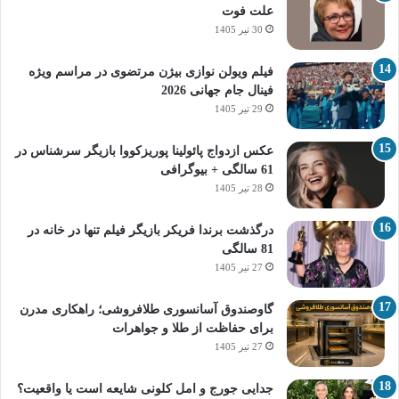
علت فوت
30 تیر 1405
فیلم ویولن نوازی بیژن مرتضوی در مراسم ویژه
فینال جام جهانی 2026
29 تیر 1405
عکس ازدواج پائولینا پوریزکووا بازیگر سرشناس در
61 سالگی + بیوگرافی
28 تیر 1405
درگذشت برندا فریکر بازیگر فیلم تنها در خانه در
81 سالگی
27 تیر 1405
گاوصندوق آسانسوری طلافروشی؛ راهکاری مدرن
برای حفاظت از طلا و جواهرات
27 تیر 1405
جدایی جورج و امل کلونی شایعه است یا واقعیت؟