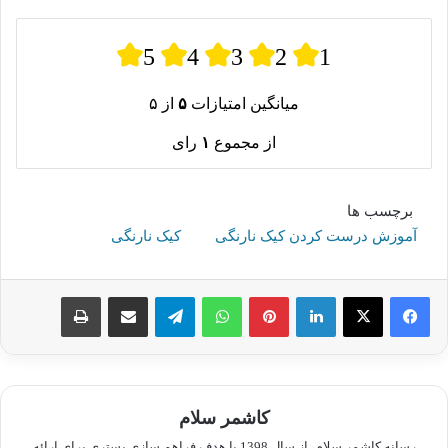
5
4
3
2
1
میانگین امتیازات
۵
از ۵
از مجموع
۱
رای
برچسب ها
آموزش درست کردن کیک نارنگی
کیک نارنگی
لینکدین
پینترست
واتس آپ
تلگرام
اشتراک گذاری از طریق ایمیل
چاپ
کاشمر سلام
رسانه کاشمر سلام، از سال 1398 با هدف فراهم سازی بستری برای ارائه