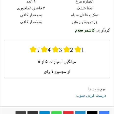
عصاره مرغ
۱ عدد
نعنا خشک
۲ قاشق غذاخوری
نمک و فلفل سیاه
به مقدار کافی
زردچوبه و روغن
به مقدار کافی
گردآوری:
کاشمر سلام
5
4
3
2
1
میانگین امتیازات
۵
از ۵
از مجموع
۱
رای
برچسب ها
درست کردن سوپ
لینکدین
پینترست
واتس آپ
تلگرام
اشتراک گذاری از طریق ایمیل
چاپ