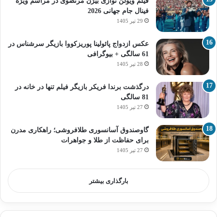
فیلم ویولن نوازی بیژن مرتضوی در مراسم ویژه
فینال جام جهانی 2026
29 تیر 1405
عکس ازدواج پائولینا پوریزکووا بازیگر سرشناس در
61 سالگی + بیوگرافی
28 تیر 1405
درگذشت برندا فریکر بازیگر فیلم تنها در خانه در
81 سالگی
27 تیر 1405
گاوصندوق آسانسوری طلافروشی؛ راهکاری مدرن
برای حفاظت از طلا و جواهرات
27 تیر 1405
بارگذاری بیشتر