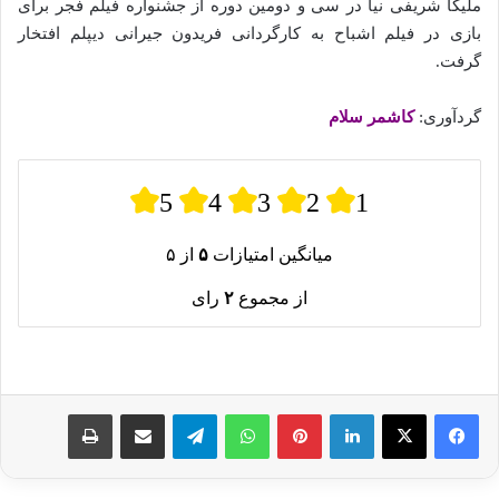
ملیکا شریفی نیا در سی و دومین دوره از جشنواره فیلم فجر برای
بازی در فیلم اشباح به کارگردانی فریدون جیرانی دیپلم افتخار
گرفت.
گردآوری:
کاشمر سلام
5
4
3
2
1
میانگین امتیازات
۵
از ۵
از مجموع
۲
رای
لینکدین
پینترست
واتس آپ
تلگرام
اشتراک گذاری از طریق ایمیل
چاپ