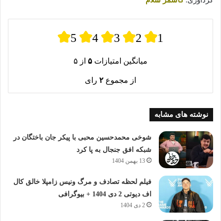
گردآوری:
کاشمر سلام
5
4
3
2
1
میانگین امتیازات
۵
از ۵
از مجموع
۲
رای
نوشته های مشابه
شوخی محمدحسین محبی با پیکر جان باختگان در
شبکه افق جنجال به پا کرد
13 بهمن 1404
فیلم لحظه تصادف و مرگ ونیس زامپلا خالق کال
اف دیوتی 2 دی 1404 + بیوگرافی
2 دی 1404