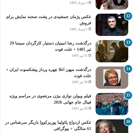
3 مرداد 1405
عکس پژمان جمشیدی در پشت صحنه نمایش برای
فروش
1 مرداد 1405
درگذشت رضا امینیان دستیار کارگردان سینما 29
تیر 1405 + علت فوت
31 تیر 1405
درگذشت میهن اعلا چهره پرداز پیشکسوت ایران +
علت فوت
30 تیر 1405
فیلم ویولن نوازی بیژن مرتضوی در مراسم ویژه
فینال جام جهانی 2026
29 تیر 1405
عکس ازدواج پائولینا پوریزکووا بازیگر سرشناس در
61 سالگی + بیوگرافی