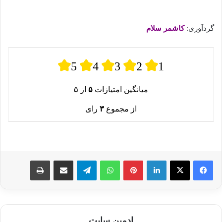
گردآوری:
کاشمر سلام
5
4
3
2
1
میانگین امتیازات
۵
از ۵
از مجموع
۳
رای
لینکدین
پینترست
واتس آپ
تلگرام
اشتراک گذاری از طریق ایمیل
چاپ
ادمین سایت