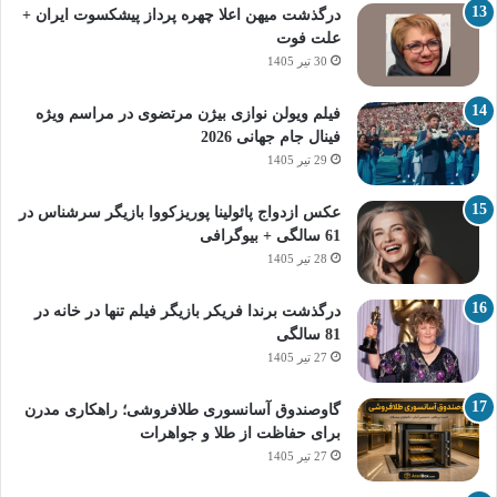
درگذشت میهن اعلا چهره پرداز پیشکسوت ایران +
علت فوت
30 تیر 1405
فیلم ویولن نوازی بیژن مرتضوی در مراسم ویژه
فینال جام جهانی 2026
29 تیر 1405
عکس ازدواج پائولینا پوریزکووا بازیگر سرشناس در
61 سالگی + بیوگرافی
28 تیر 1405
درگذشت برندا فریکر بازیگر فیلم تنها در خانه در
81 سالگی
27 تیر 1405
گاوصندوق آسانسوری طلافروشی؛ راهکاری مدرن
برای حفاظت از طلا و جواهرات
27 تیر 1405