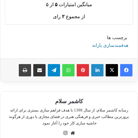
میانگین امتیازات
۵
از ۵
از مجموع
۲
رای
برچسب ها
هدفمندسازی یارانه‌
لینکدین
پینترست
واتس آپ
تلگرام
اشتراک گذاری از طریق ایمیل
چاپ
کاشمر سلام
رسانه کاشمر سلام، از سال 1398 با هدف فراهم سازی بستری برای ارائه
بروزترین مطالب خبری و فرهنگی هنری در فضای مجازی با دوری از هرگونه
حاشیه سازی کار خود را آغاز نمود.
وبسایت
اینستاگرام