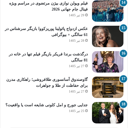
فیلم ویولن نوازی بیژن مرتضوی در مراسم ویژه
فینال جام جهانی 2026
29 تیر 1405
عکس ازدواج پائولینا پوریزکووا بازیگر سرشناس در
61 سالگی + بیوگرافی
28 تیر 1405
درگذشت برندا فریکر بازیگر فیلم تنها در خانه در
81 سالگی
27 تیر 1405
گاوصندوق آسانسوری طلافروشی؛ راهکاری مدرن
برای حفاظت از طلا و جواهرات
27 تیر 1405
جدایی جورج و امل کلونی شایعه است یا واقعیت؟
25 تیر 1405