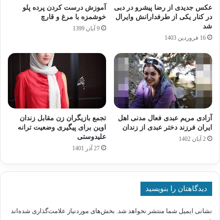
عکس جدیدی از رضا پیشرو در دبی
آموزش درست کردن پرده پلو
در کنار یکی از طرفدارانش وایرال
خوشمزه با مرغ و قارچ
شد
9 آبان 1399
16 فروردین 1403
آزادی مریم عبدی فعال مدنی اهل
تجمع بازیگران زن مقابل زندان
ایران فرزند دختر عبدی از زندان
اوین برای پیگیری وضعیت ترانه
علیدوستی
2 آبان 1402
27 آذر 1401
دیدگاهتان را بنویسید
نشانی ایمیل شما منتشر نخواهد شد.
بخش‌های موردنیاز علامت‌گذاری شده‌اند