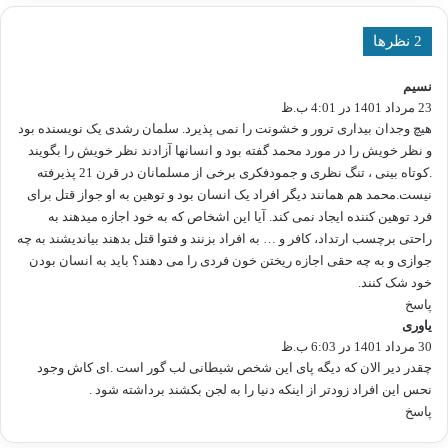
‫2 نظرها
نسیم
گ
23 مرداد 1401 در 4:01 ب.ظ
ف
ت
هیچ وجدان بیداری ترور و خشونت را نمی پذیرد. سلمان رشدی یک نویسنده بود
:
و نظر خویش را در مورد محمد گفته بود و انسانها آزادند نظر خویش را بگویند
.کوتاه بینی ، تنگ نظری و جمودفکری برخی از مسلمانان در قرن 21 پذیرفته
نیست.محمد هم همانند دیگر افراد یک انسان بود و توهین به او جواز قتل برای
فرد توهین کننده ایجاد نمی کند. آیا این اشخاص که به خود اجازه میدهند به
راحتی برچسب ارتداد، کافر و … به افراد بزنند و فتوا قتل بدهند بیاندیشند به چه
جوازی و به چه حقی اجازه ریختن خون فردی را می دهند؟ باید به انسان بودن
خود شک کنند.
پاسخ
یاوری
گ
30 مرداد 1401 در 6:03 ب.ظ
ف
ت
چقدر دیر الان که دیگه پای این شخص شیطانی لب گور است .ای کاش وجود
:
نحس این افراد زودتر از اینکه دنیا را به لجن بکشند برداشته شود .
پاسخ