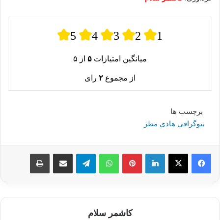
5
4
3
2
1
میانگین امتیازات
۵
از ۵
از مجموع
۲
رای
برچسب ها
بیوگرافی هادی مطر
لینکدین
پینترست
واتس آپ
تلگرام
اشتراک گذاری از طریق ایمیل
چاپ
کاشمر سلام