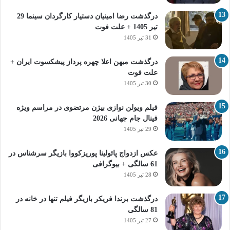
درگذشت رضا امینیان دستیار کارگردان سینما 29
تیر 1405 + علت فوت
31 تیر 1405
درگذشت میهن اعلا چهره پرداز پیشکسوت ایران +
علت فوت
30 تیر 1405
فیلم ویولن نوازی بیژن مرتضوی در مراسم ویژه
فینال جام جهانی 2026
29 تیر 1405
عکس ازدواج پائولینا پوریزکووا بازیگر سرشناس در
61 سالگی + بیوگرافی
28 تیر 1405
درگذشت برندا فریکر بازیگر فیلم تنها در خانه در
81 سالگی
27 تیر 1405