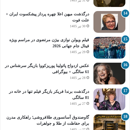
31 تیر 1405
درگذشت میهن اعلا چهره پرداز پیشکسوت ایران +
علت فوت
30 تیر 1405
فیلم ویولن نوازی بیژن مرتضوی در مراسم ویژه
فینال جام جهانی 2026
29 تیر 1405
عکس ازدواج پائولینا پوریزکووا بازیگر سرشناس در
61 سالگی + بیوگرافی
28 تیر 1405
درگذشت برندا فریکر بازیگر فیلم تنها در خانه در
81 سالگی
27 تیر 1405
گاوصندوق آسانسوری طلافروشی؛ راهکاری مدرن
برای حفاظت از طلا و جواهرات
27 تیر 1405