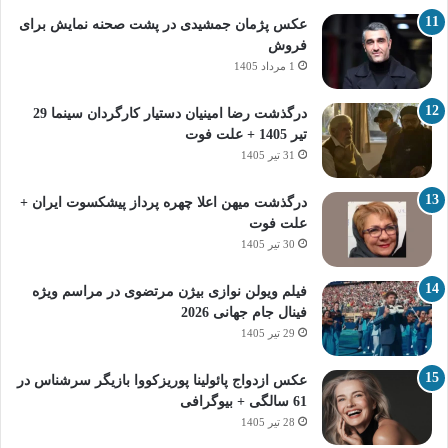
عکس پژمان جمشیدی در پشت صحنه نمایش برای
فروش
1 مرداد 1405
درگذشت رضا امینیان دستیار کارگردان سینما 29
تیر 1405 + علت فوت
31 تیر 1405
درگذشت میهن اعلا چهره پرداز پیشکسوت ایران +
علت فوت
30 تیر 1405
فیلم ویولن نوازی بیژن مرتضوی در مراسم ویژه
فینال جام جهانی 2026
29 تیر 1405
عکس ازدواج پائولینا پوریزکووا بازیگر سرشناس در
61 سالگی + بیوگرافی
28 تیر 1405