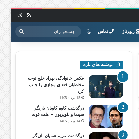
خوراک
اینستاگرا
تغییر پوسته
جستجو
رپورتاژ
تماس
برای
نوشته های تازه
عکس خانوادگی بهزاد خلج توجه
مخاطبان فضای مجازی را جلب
کرد
15 مرداد 1405
درگذشت کاوه کاویان بازیگر
سینما و تلویزیون + علت فوت
14 مرداد 1405
درگذشت مریم همتیان بازیگر