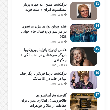
درگذشت میهن اعلا چهره پرداز
پیشکسوت ایران + علت فوت
30 تیر 1405
فیلم ویولن نوازی بیژن مرتضوی
در مراسم ویژه فینال جام جهانی
2026
29 تیر 1405
عکس ازدواج پائولینا پوریزکووا
بازیگر سرشناس در 61 سالگی +
بیوگرافی
28 تیر 1405
درگذشت برندا فریکر بازیگر فیلم
تنها در خانه در 81 سالگی
27 تیر 1405
گاوصندوق آسانسوری
طلافروشی؛ راهکاری مدرن برای
حفاظت از طلا و جواهرات