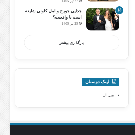
27 تیر 1405
جدایی جورج و امل کلونی شایعه
است یا واقعیت؟
25 تیر 1405
بارگذاری بیشتر
لینک دوستان
مبل ال