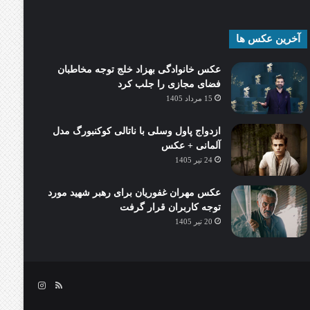
آخرین عکس ها
عکس خانوادگی بهزاد خلج توجه مخاطبان
فضای مجازی را جلب کرد
15 مرداد 1405
ازدواج پاول وسلی با ناتالی کوکنبورگ مدل
آلمانی + عکس
24 تیر 1405
عکس مهران غفوریان برای رهبر شهید مورد
توجه کاربران قرار گرفت
20 تیر 1405
خوراک
اینستاگرام