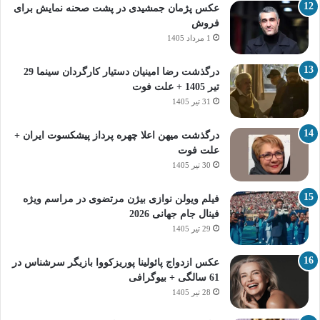
عکس پژمان جمشیدی در پشت صحنه نمایش برای
فروش
1 مرداد 1405
درگذشت رضا امینیان دستیار کارگردان سینما 29
تیر 1405 + علت فوت
31 تیر 1405
درگذشت میهن اعلا چهره پرداز پیشکسوت ایران +
علت فوت
30 تیر 1405
فیلم ویولن نوازی بیژن مرتضوی در مراسم ویژه
فینال جام جهانی 2026
29 تیر 1405
عکس ازدواج پائولینا پوریزکووا بازیگر سرشناس در
61 سالگی + بیوگرافی
28 تیر 1405