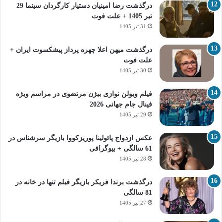
درگذشت رضا امینیان دستیار کارگردان سینما 29
تیر 1405 + علت فوت
31 تیر 1405
درگذشت میهن اعلا چهره پرداز پیشکسوت ایران +
علت فوت
30 تیر 1405
فیلم ویولن نوازی بیژن مرتضوی در مراسم ویژه
فینال جام جهانی 2026
29 تیر 1405
عکس ازدواج پائولینا پوریزکووا بازیگر سرشناس در
61 سالگی + بیوگرافی
28 تیر 1405
درگذشت برندا فریکر بازیگر فیلم تنها در خانه در
81 سالگی
27 تیر 1405