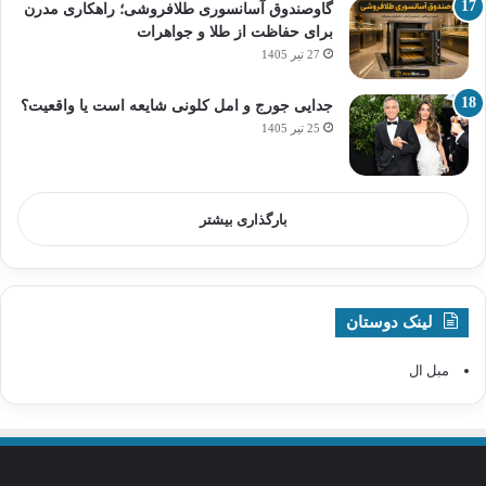
گاوصندوق آسانسوری طلافروشی؛ راهکاری مدرن
برای حفاظت از طلا و جواهرات
27 تیر 1405
جدایی جورج و امل کلونی شایعه است یا واقعیت؟
25 تیر 1405
بارگذاری بیشتر
لینک دوستان
مبل ال