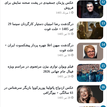
عکس پژمان جمشیدی در پشت صحنه نمایش برای
فروش
1 مرداد 1405
درگذشت رضا امینیان دستیار کارگردان سینما 29
تیر 1405 + علت فوت
31 تیر 1405
درگذشت میهن اعلا چهره پرداز پیشکسوت ایران +
علت فوت
30 تیر 1405
فیلم ویولن نوازی بیژن مرتضوی در مراسم ویژه
فینال جام جهانی 2026
29 تیر 1405
عکس ازدواج پائولینا پوریزکووا بازیگر سرشناس در
61 سالگی + بیوگرافی
28 تیر 1405