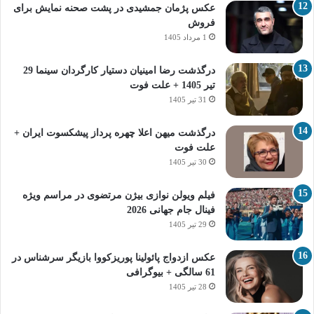
عکس پژمان جمشیدی در پشت صحنه نمایش برای
فروش
1 مرداد 1405
درگذشت رضا امینیان دستیار کارگردان سینما 29
تیر 1405 + علت فوت
31 تیر 1405
درگذشت میهن اعلا چهره پرداز پیشکسوت ایران +
علت فوت
30 تیر 1405
فیلم ویولن نوازی بیژن مرتضوی در مراسم ویژه
فینال جام جهانی 2026
29 تیر 1405
عکس ازدواج پائولینا پوریزکووا بازیگر سرشناس در
61 سالگی + بیوگرافی
28 تیر 1405