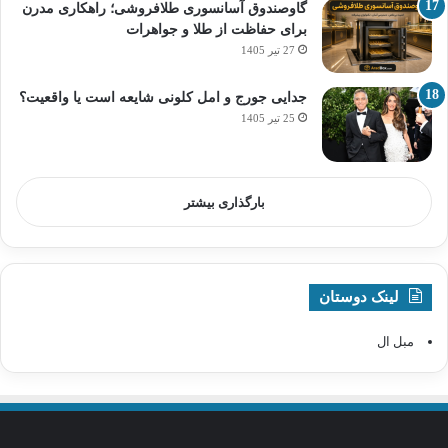
گاوصندوق آسانسوری طلافروشی؛ راهکاری مدرن
برای حفاظت از طلا و جواهرات
27 تیر 1405
جدایی جورج و امل کلونی شایعه است یا واقعیت؟
25 تیر 1405
بارگذاری بیشتر
لینک دوستان
مبل ال