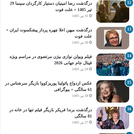
درگذشت رضا امینیان دستیار کارگردان سینما 29
تیر 1405 + علت فوت
31 تیر 1405
درگذشت میهن اعلا چهره پرداز پیشکسوت ایران +
علت فوت
30 تیر 1405
فیلم ویولن نوازی بیژن مرتضوی در مراسم ویژه
فینال جام جهانی 2026
29 تیر 1405
عکس ازدواج پائولینا پوریزکووا بازیگر سرشناس در
61 سالگی + بیوگرافی
28 تیر 1405
درگذشت برندا فریکر بازیگر فیلم تنها در خانه در
81 سالگی
27 تیر 1405