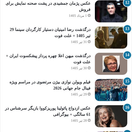
عکس پژمان جمشیدی در پشت صحنه نمایش برای
فروش
1 مرداد 1405
درگذشت رضا امینیان دستیار کارگردان سینما 29
تیر 1405 + علت فوت
31 تیر 1405
درگذشت میهن اعلا چهره پرداز پیشکسوت ایران +
علت فوت
30 تیر 1405
فیلم ویولن نوازی بیژن مرتضوی در مراسم ویژه
فینال جام جهانی 2026
29 تیر 1405
عکس ازدواج پائولینا پوریزکووا بازیگر سرشناس در
61 سالگی + بیوگرافی
28 تیر 1405