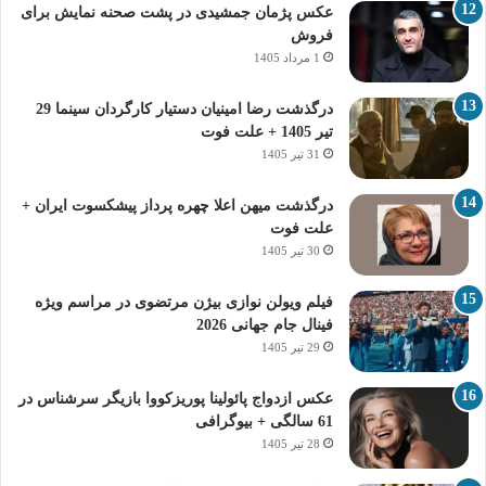
عکس پژمان جمشیدی در پشت صحنه نمایش برای
فروش
1 مرداد 1405
درگذشت رضا امینیان دستیار کارگردان سینما 29
تیر 1405 + علت فوت
31 تیر 1405
درگذشت میهن اعلا چهره پرداز پیشکسوت ایران +
علت فوت
30 تیر 1405
فیلم ویولن نوازی بیژن مرتضوی در مراسم ویژه
فینال جام جهانی 2026
29 تیر 1405
عکس ازدواج پائولینا پوریزکووا بازیگر سرشناس در
61 سالگی + بیوگرافی
28 تیر 1405