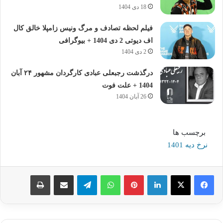
18 دی 1404
فیلم لحظه تصادف و مرگ ونیس زامپلا خالق کال
اف دیوتی 2 دی 1404 + بیوگرافی
2 دی 1404
درگذشت رجبعلی عبادی کارگردان مشهور ۲۴ آبان
1404 + علت فوت
26 آبان 1404
برچسب ها
نرخ دیه 1401
لینکدین
پینترست
واتس آپ
تلگرام
اشتراک گذاری از طریق ایمیل
چاپ