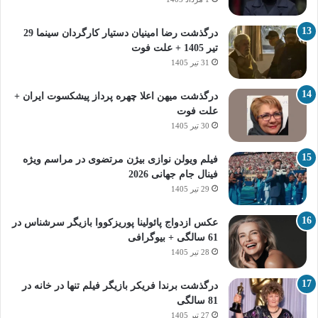
درگذشت رضا امینیان دستیار کارگردان سینما 29
تیر 1405 + علت فوت
31 تیر 1405
درگذشت میهن اعلا چهره پرداز پیشکسوت ایران +
علت فوت
30 تیر 1405
فیلم ویولن نوازی بیژن مرتضوی در مراسم ویژه
فینال جام جهانی 2026
29 تیر 1405
عکس ازدواج پائولینا پوریزکووا بازیگر سرشناس در
61 سالگی + بیوگرافی
28 تیر 1405
درگذشت برندا فریکر بازیگر فیلم تنها در خانه در
81 سالگی
27 تیر 1405