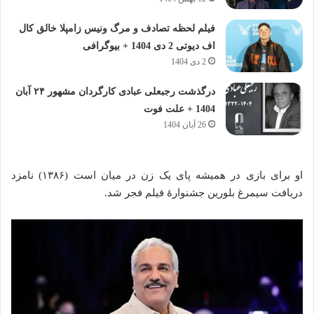
فیلم لحظه تصادف و مرگ ونیس زامپلا خالق کال
اف دیوتی 2 دی 1404 + بیوگرافی
2 دی 1404
درگذشت رجبعلی عبادی کارگردان مشهور ۲۴ آبان
1404 + علت فوت
26 آبان 1404
او برای بازی در همیشه پای یک زن در میان است (۱۳۸۶) نامزد
دریافت سیمرغ بلورین جشنوارهٔ فیلم فجر شد.