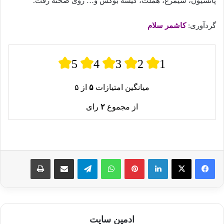
پانسیون، سیمرغ، هملت، کیسه بوکس و… روی صحنه رفت.
گردآوری:
کاشمر سلام
5
4
3
2
1
میانگین امتیازات
۵
از ۵
از مجموع
۲
رای
لینکدین
پینترست
واتس آپ
تلگرام
اشتراک گذاری از طریق ایمیل
چاپ
ادمین سایت