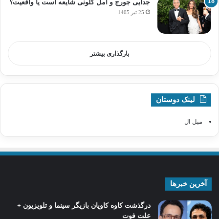
جدایی جورج و امل کلونی شایعه است یا واقعیت؟
25 تیر 1405
بارگذاری بیشتر
لینک دوستان
مبل ال
آخرین خبرها
درگذشت کاوه کاویان بازیگر سینما و تلویزیون +
علت فوت