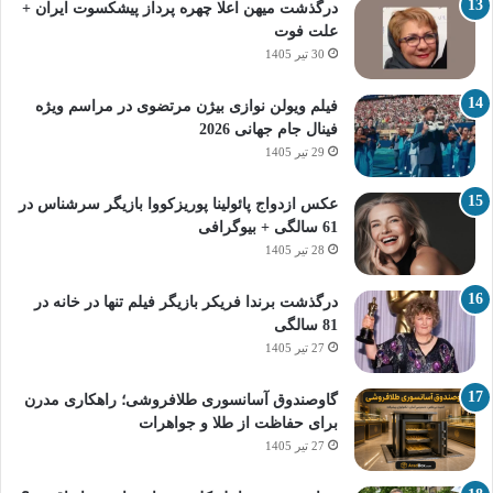
درگذشت میهن اعلا چهره پرداز پیشکسوت ایران +
علت فوت
30 تیر 1405
فیلم ویولن نوازی بیژن مرتضوی در مراسم ویژه
فینال جام جهانی 2026
29 تیر 1405
عکس ازدواج پائولینا پوریزکووا بازیگر سرشناس در
61 سالگی + بیوگرافی
28 تیر 1405
درگذشت برندا فریکر بازیگر فیلم تنها در خانه در
81 سالگی
27 تیر 1405
گاوصندوق آسانسوری طلافروشی؛ راهکاری مدرن
برای حفاظت از طلا و جواهرات
27 تیر 1405