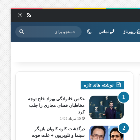
خوراک
اینستاگرا
تغییر پوسته
جستجو
رپورتاژ
تماس
برای
نوشته های تازه
عکس خانوادگی بهزاد خلج توجه
مخاطبان فضای مجازی را جلب
کرد
15 مرداد 1405
درگذشت کاوه کاویان بازیگر
سینما و تلویزیون + علت فوت