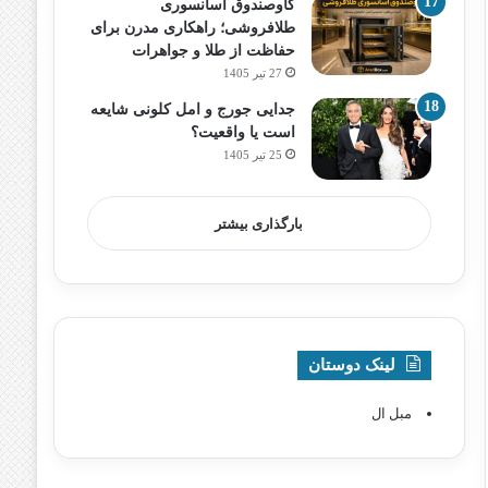
گاوصندوق آسانسوری
طلافروشی؛ راهکاری مدرن برای
حفاظت از طلا و جواهرات
27 تیر 1405
جدایی جورج و امل کلونی شایعه
است یا واقعیت؟
25 تیر 1405
بارگذاری بیشتر
لینک دوستان
مبل ال