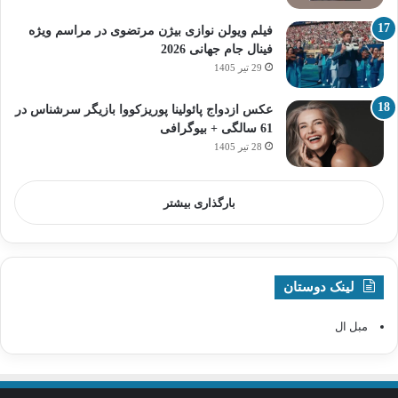
فیلم ویولن نوازی بیژن مرتضوی در مراسم ویژه
فینال جام جهانی 2026
29 تیر 1405
عکس ازدواج پائولینا پوریزکووا بازیگر سرشناس در
61 سالگی + بیوگرافی
28 تیر 1405
بارگذاری بیشتر
لینک دوستان
مبل ال