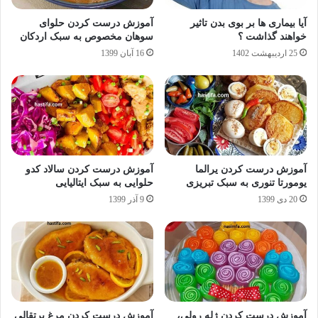
آیا بیماری ها بر بوی بدن تاثیر
آموزش درست کردن حلوای
خواهند گذاشت ؟
سوهان مخصوص به سبک اردکان
25 اردیبهشت 1402
16 آبان 1399
آموزش درست کردن یرالما
آموزش درست کردن سالاد کدو
یومورتا تنوری به سبک تبریزی
حلوایی به سبک ایتالیایی
20 دی 1399
9 آذر 1399
آموزش درست کردن ژله رولی،
آموزش درست کردن مرغ پرتقالی