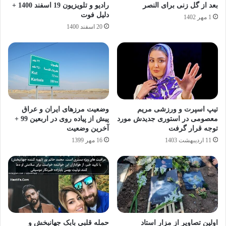
بعد از گل زنی برای النصر
رادیو و تلویزیون 19 اسفند 1400 +
دلیل فوت
1 مهر 1402
20 اسفند 1400
تیپ اسپرت و ورزشی مریم
وضعیت مرزهای ایران و عراق
معصومی‌ در استوری جدیدش مورد
پیش از پیاده روی در اربعین 99 +
توجه قرار گرفت
آخرین وضعیت
11 اردیبهشت 1403
16 مهر 1399
اولین تصاویر از مزار استاد
حمله قلبی بابک جهانبخش و