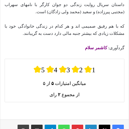
داستان سریال روایت زندگی دو جوان کارگر با نامهای سهراب
(مجتبی پیرزاده) و سعید (محمد ولی زادگان) است.
که با هم رفیق صمیمی اند و هر کدام در زندگی خانوادگی خود با
مشکلات زیادی که بیشتر جنبه مالی دارد دست به گریبانند.
گردآوری:
کاشمر سلام
5
4
3
2
1
میانگین امتیازات
۵
از ۵
از مجموع
۲
رای
لینکدین
پینترست
واتس آپ
تلگرام
اشتراک گذاری از طریق ایمیل
چاپ