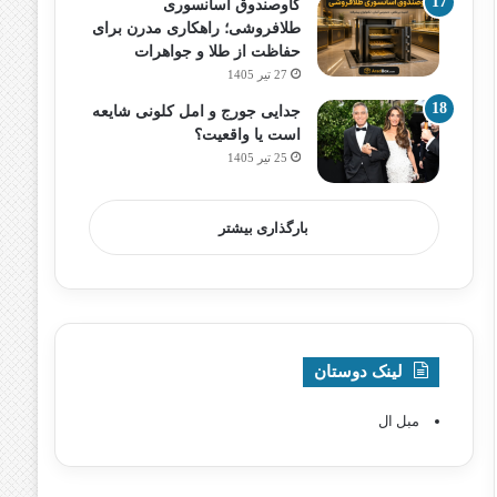
گاوصندوق آسانسوری
طلافروشی؛ راهکاری مدرن برای
حفاظت از طلا و جواهرات
27 تیر 1405
جدایی جورج و امل کلونی شایعه
است یا واقعیت؟
25 تیر 1405
بارگذاری بیشتر
لینک دوستان
مبل ال