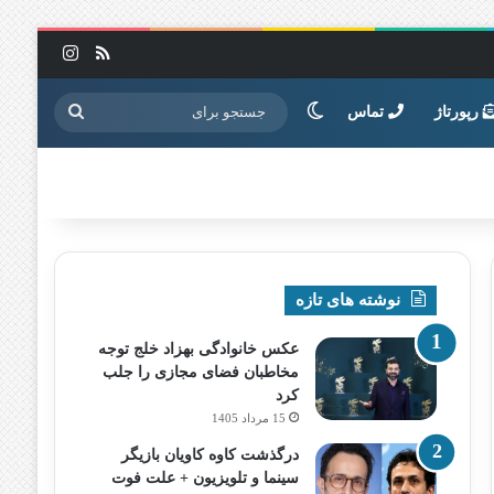
خوراک
اینستاگرا
تغییر پوسته
جستجو
رپورتاژ
تماس
برای
نوشته های تازه
عکس خانوادگی بهزاد خلج توجه
مخاطبان فضای مجازی را جلب
کرد
15 مرداد 1405
درگذشت کاوه کاویان بازیگر
سینما و تلویزیون + علت فوت