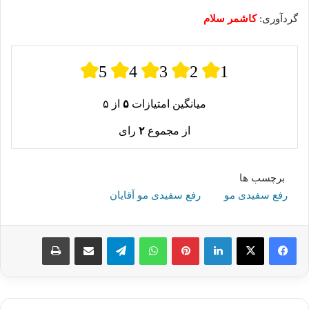
گردآوری:
کاشمر سلام
5
4
3
2
1
میانگین امتیازات
۵
از ۵
از مجموع
۲
رای
برچسب ها
رفع سفیدی مو
رفع سفیدی مو آقایان
لینکدین
پینترست
واتس آپ
تلگرام
اشتراک گذاری از طریق ایمیل
چاپ