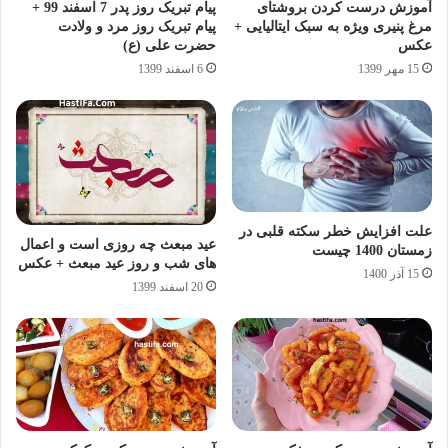
آموزش درست کردن بروشتای
پیام تبریک روز پدر 7 اسفند 99 +
مرغ پنیری ویژه به سبک ایتالیایی +
پیام تبریک روز مرد و ولادت
عکس
حضرت علی (ع)
15 مهر 1399
6 اسفند 1399
علت افزایش خطر سکته قلبی در
عید مبعث چه روزی است و اعمال
زمستان 1400 چیست
های شب و روز عید مبعث + عکس
15 آذر 1400
20 اسفند 1399