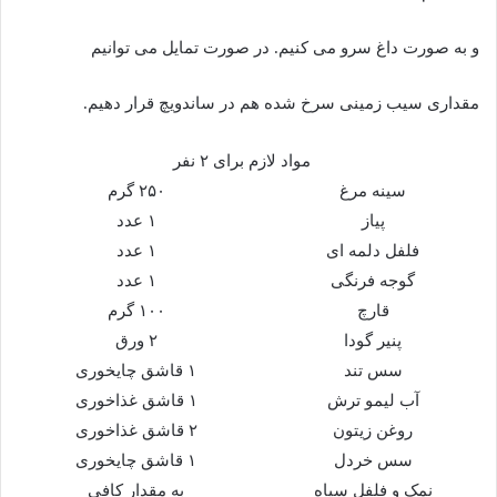
و به صورت داغ سرو می کنیم. در صورت تمایل می توانیم
مقداری سیب زمینی سرخ شده هم در ساندویچ قرار دهیم.
مواد لازم برای ۲ نفر
سینه مرغ
۲۵۰ گرم
پیاز
۱ عدد
فلفل دلمه ای
۱ عدد
گوجه فرنگی
۱ عدد
قارچ
۱۰۰ گرم
پنیر گودا
۲ ورق
سس تند
۱ قاشق چایخوری
آب لیمو ترش
۱ قاشق غذاخوری
روغن زیتون
۲ قاشق غذاخوری
سس خردل
۱ قاشق چایخوری
نمک و فلفل سیاه
به مقدار کافی