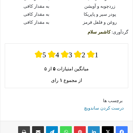
زردچوبه و آویشن
به مقدار کافی
پودر سیر و پاپریکا
به مقدار کافی
روغن و فلفل قرمز
به مقدار کافی
گردآوری:
کاشمر سلام
5
4
3
2
1
میانگین امتیازات
۵
از ۵
از مجموع
۱
رای
برچسب ها
درست کردن ساندویچ
لینکدین
پینترست
واتس آپ
تلگرام
اشتراک گذاری از طریق ایمیل
چاپ