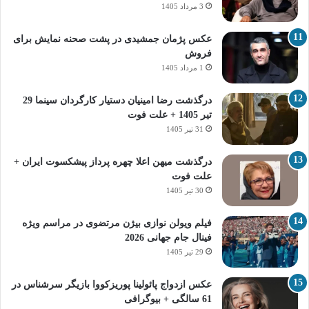
3 مرداد 1405
عکس پژمان جمشیدی در پشت صحنه نمایش برای
فروش
1 مرداد 1405
درگذشت رضا امینیان دستیار کارگردان سینما 29
تیر 1405 + علت فوت
31 تیر 1405
درگذشت میهن اعلا چهره پرداز پیشکسوت ایران +
علت فوت
30 تیر 1405
فیلم ویولن نوازی بیژن مرتضوی در مراسم ویژه
فینال جام جهانی 2026
29 تیر 1405
عکس ازدواج پائولینا پوریزکووا بازیگر سرشناس در
61 سالگی + بیوگرافی