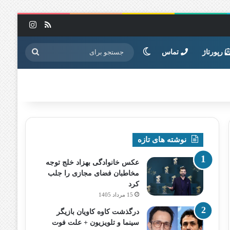
خوراک
اینستاگرا
تغییر پوسته
جستجو
رپورتاژ
تماس
برای
نوشته های تازه
عکس خانوادگی بهزاد خلج توجه
مخاطبان فضای مجازی را جلب
کرد
15 مرداد 1405
درگذشت کاوه کاویان بازیگر
سینما و تلویزیون + علت فوت