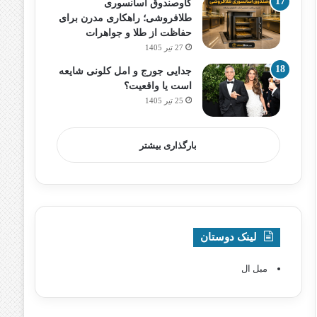
گاوصندوق آسانسوری
طلافروشی؛ راهکاری مدرن برای
حفاظت از طلا و جواهرات
27 تیر 1405
جدایی جورج و امل کلونی شایعه
است یا واقعیت؟
25 تیر 1405
بارگذاری بیشتر
لینک دوستان
مبل ال