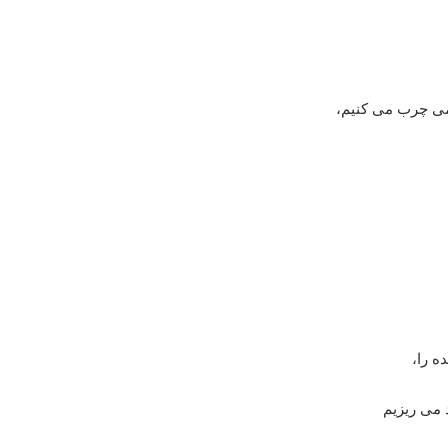
کمی چرب می کنیم،
ه را،
 می ریزیم