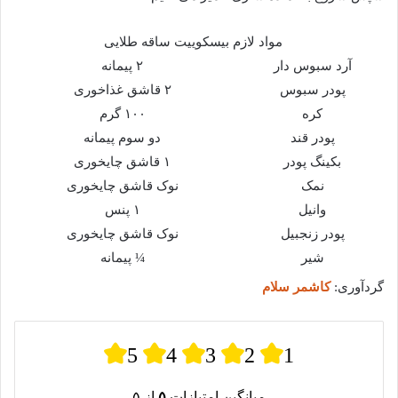
مواد لازم بیسکوییت ساقه طلایی
آرد سبوس دار
۲ پیمانه
پودر سبوس
۲ قاشق غذاخوری
کره
۱۰۰ گرم
پودر قند
دو سوم پیمانه
بکینگ پودر
۱ قاشق چایخوری
نمک
نوک قاشق چایخوری
وانیل
۱ پنس
پودر زنجبیل
نوک قاشق چایخوری
شیر
¼ پیمانه
گردآوری:
کاشمر سلام
5
4
3
2
1
میانگین امتیازات
۵
از ۵