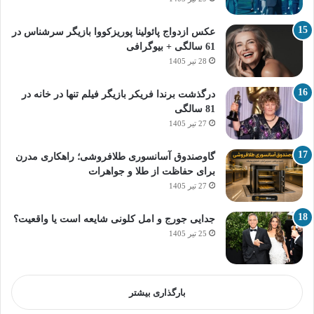
عکس ازدواج پائولینا پوریزکووا بازیگر سرشناس در
61 سالگی + بیوگرافی
28 تیر 1405
درگذشت برندا فریکر بازیگر فیلم تنها در خانه در
81 سالگی
27 تیر 1405
گاوصندوق آسانسوری طلافروشی؛ راهکاری مدرن
برای حفاظت از طلا و جواهرات
27 تیر 1405
جدایی جورج و امل کلونی شایعه است یا واقعیت؟
25 تیر 1405
بارگذاری بیشتر