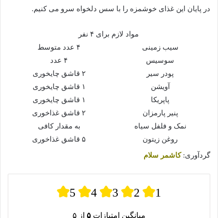
در پایان این غذای خوشمزه را با سس دلخواه سرو می کنیم.
مواد لازم برای ۴ نفر
سیب زمینی
۴ عدد متوسط
سوسیس
۴ عدد
پودر سیر
۲ قاشق چایخوری
آویشن
۱ قاشق چایخوری
پاپریکا
۱ قاشق چایخوری
پنیر پارمزان
۲ قاشق غذاخوری
نمک و فلفل سیاه
به مقدار کافی
روغن زیتون
۵ قاشق غذاخوری
گردآوری:
کاشمر سلام
5
4
3
2
1
میانگین امتیازات
۵
از ۵