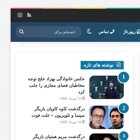
خوراک
اینستاگرا
تغییر پوسته
جستجو
رپورتاژ
تماس
برای
نوشته های تازه
عکس خانوادگی بهزاد خلج توجه
مخاطبان فضای مجازی را جلب
کرد
15 مرداد 1405
درگذشت کاوه کاویان بازیگر
سینما و تلویزیون + علت فوت
14 مرداد 1405
درگذشت مریم همتیان بازیگر