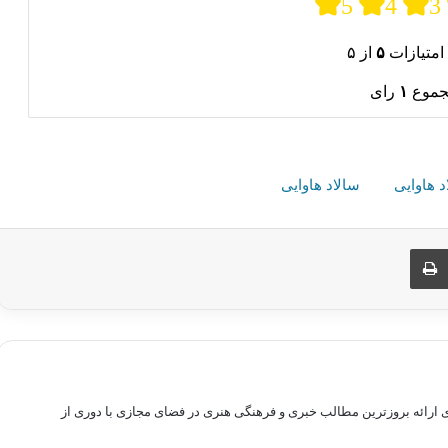
5
4
3
امتیازات
۵
از ۵
جموع
۱
رای
 هاوایی
سالاد هاوایی
ری از طریق ایمیل
چاپ
راهم سازی بستری برای ارائه بروزترین مطالب خبری و فرهنگی هنری در فضای مجازی با دوری از