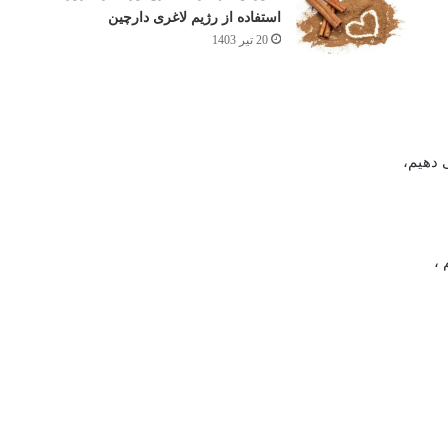
استفاده از رژیم لاغری دارچین
20 تیر 1403
 دهیم،
،