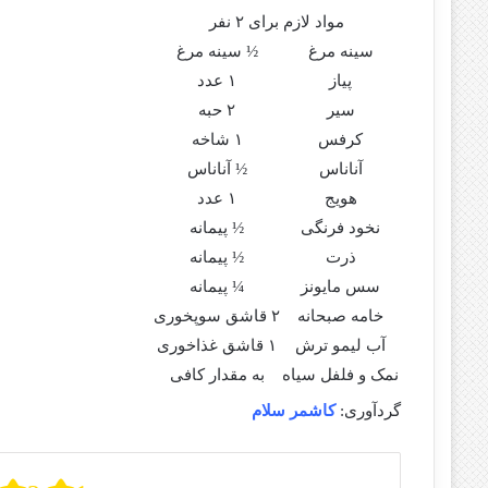
مواد لازم برای ۲ نفر
سینه مرغ
½ سینه مرغ
پیاز
۱ عدد
سیر
۲ حبه
کرفس
۱ شاخه
آناناس
½ آناناس
هویج
۱ عدد
نخود فرنگی
½ پیمانه
ذرت
½ پیمانه
سس مایونز
¼ پیمانه
خامه صبحانه
۲ قاشق سوپخوری
آب لیمو ترش
۱ قاشق غذاخوری
نمک و فلفل سیاه
به مقدار کافی
گردآوری:
کاشمر سلام