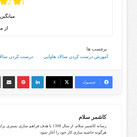
2
1
میانگین 
از م
برچسب ها
آموزش درست کردن سالاد هاوایی
درست کردن سالاد
لینکدین
پینترست
اشتراک گذا
فیسبوک
X
کاشمر سلام
رسانه کاشمر سلام، از سال 1398 با هدف ف
هرگونه حاشیه سازی کار خود را آغاز نمود.