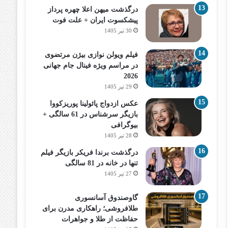
درگذشت میهن اعلا چهره پرداز
پیشکسوت ایران + علت فوت
30 تیر 1405
فیلم ویولن نوازی بیژن مرتضوی
در مراسم ویژه فینال جام جهانی
2026
29 تیر 1405
عکس ازدواج پائولینا پوریزکووا
بازیگر سرشناس در 61 سالگی +
بیوگرافی
28 تیر 1405
درگذشت برندا فریکر بازیگر فیلم
تنها در خانه در 81 سالگی
27 تیر 1405
گاوصندوق آسانسوری
طلافروشی؛ راهکاری مدرن برای
حفاظت از طلا و جواهرات