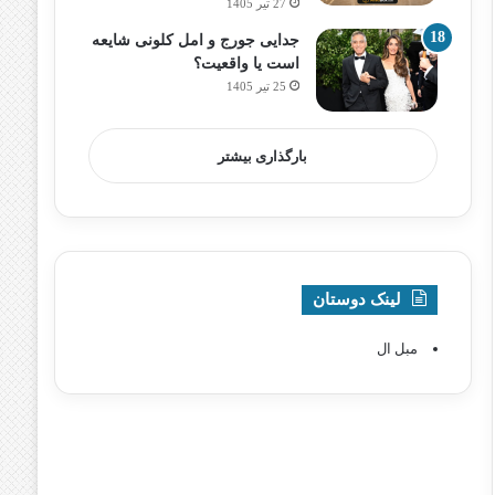
27 تیر 1405
جدایی جورج و امل کلونی شایعه
است یا واقعیت؟
25 تیر 1405
بارگذاری بیشتر
لینک دوستان
مبل ال