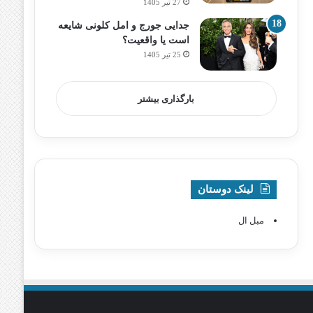
27 تیر 1405
جدایی جورج و امل کلونی شایعه
است یا واقعیت؟
25 تیر 1405
بارگذاری بیشتر
لینک دوستان
مبل ال