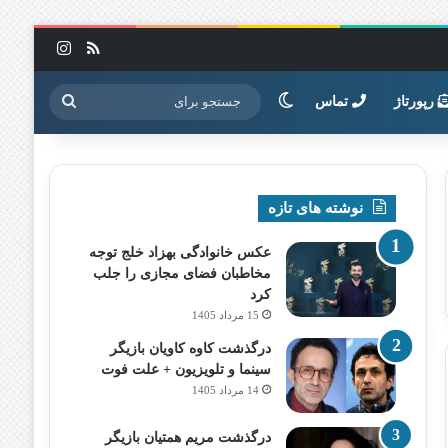
خوراک
اینستاگرا
تغییر پوسته
جستجو
رپورتاژ
تماس
برای
نوشته های تازه
عکس خانوادگی بهزاد خلج توجه
مخاطبان فضای مجازی را جلب
کرد
15 مرداد 1405
درگذشت کاوه کاویان بازیگر
سینما و تلویزیون + علت فوت
14 مرداد 1405
درگذشت مریم همتیان بازیگر