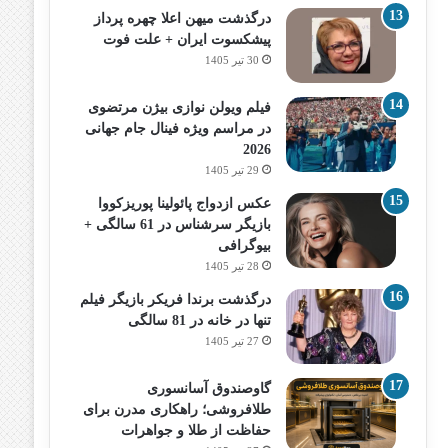
درگذشت میهن اعلا چهره پرداز
پیشکسوت ایران + علت فوت
30 تیر 1405
فیلم ویولن نوازی بیژن مرتضوی
در مراسم ویژه فینال جام جهانی
2026
29 تیر 1405
عکس ازدواج پائولینا پوریزکووا
بازیگر سرشناس در 61 سالگی +
بیوگرافی
28 تیر 1405
درگذشت برندا فریکر بازیگر فیلم
تنها در خانه در 81 سالگی
27 تیر 1405
گاوصندوق آسانسوری
طلافروشی؛ راهکاری مدرن برای
حفاظت از طلا و جواهرات