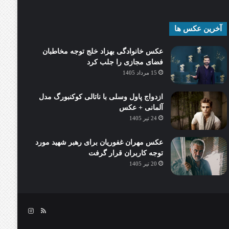
آخرین عکس ها
عکس خانوادگی بهزاد خلج توجه مخاطبان
فضای مجازی را جلب کرد
15 مرداد 1405
ازدواج پاول وسلی با ناتالی کوکنبورگ مدل
آلمانی + عکس
24 تیر 1405
عکس مهران غفوریان برای رهبر شهید مورد
توجه کاربران قرار گرفت
20 تیر 1405
خوراک
اینستاگرام