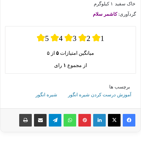
خاک سفید
۱ کیلوگرم
گردآوری:
کاشمر سلام
5
4
3
2
1
میانگین امتیازات
۵
از ۵
از مجموع
۱
رای
برچسب ها
آموزش درست کردن شیره انگور
شیره انگور
لینکدین
پینترست
واتس آپ
تلگرام
اشتراک گذاری از طریق ایمیل
چاپ