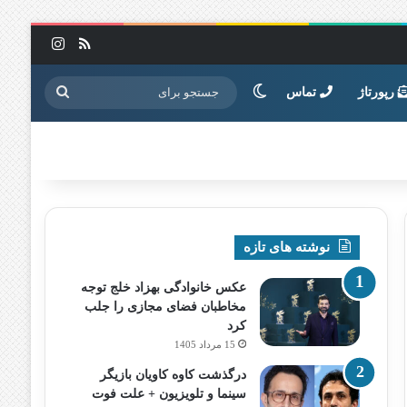
خوراک
اینستاگرا
تغییر پوسته
جستجو
رپورتاژ
تماس
برای
نوشته های تازه
عکس خانوادگی بهزاد خلج توجه
مخاطبان فضای مجازی را جلب
کرد
15 مرداد 1405
درگذشت کاوه کاویان بازیگر
سینما و تلویزیون + علت فوت