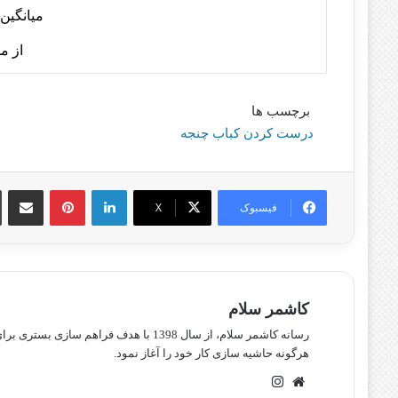
میانگین 
از م
برچسب ها
درست کردن کباب چنجه
لینکدین
پینترست
اشتراک گذا
فیسبوک
X
کاشمر سلام
رسانه کاشمر سلام، از سال 1398 با هدف ف
هرگونه حاشیه سازی کار خود را آغاز نمود.
وبسایت
اینستاگرام