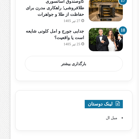
گاوصندوق آسانسوری
طلافروشی؛ راهکاری مدرن برای
حفاظت از طلا و جواهرات
27 تیر 1405
جدایی جورج و امل کلونی شایعه
است یا واقعیت؟
25 تیر 1405
بارگذاری بیشتر
لینک دوستان
مبل ال