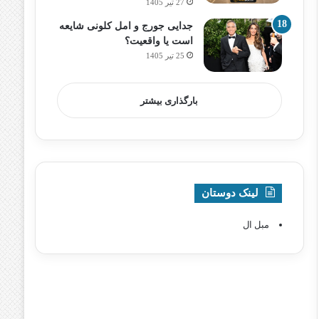
27 تیر 1405
جدایی جورج و امل کلونی شایعه
است یا واقعیت؟
25 تیر 1405
بارگذاری بیشتر
لینک دوستان
مبل ال