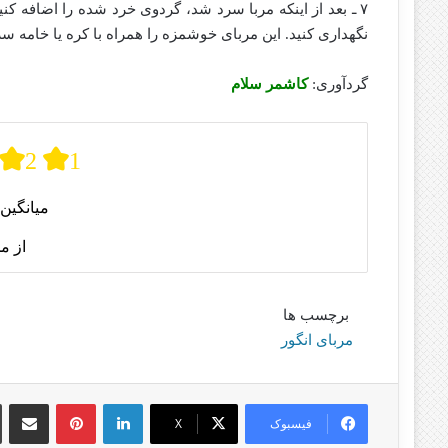
۷ ـ بعد از اینکه مربا سرد شد، گردوی خرد شده را اضافه ک
نگهداری کنید. این مربای خوشمزه را همراه با کره یا خامه سر
گردآوری:
کاشمر سلام
2
1
میانگین 
از م
برچسب ها
مربای انگور
لینکدین
پینترست
اشتراک گذا
فیسبوک
X