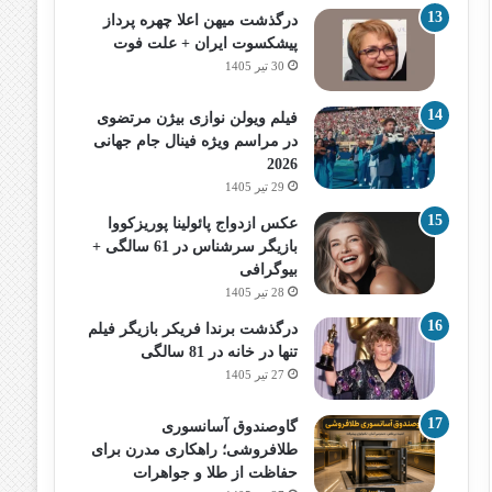
درگذشت میهن اعلا چهره پرداز
پیشکسوت ایران + علت فوت
30 تیر 1405
فیلم ویولن نوازی بیژن مرتضوی
در مراسم ویژه فینال جام جهانی
2026
29 تیر 1405
عکس ازدواج پائولینا پوریزکووا
بازیگر سرشناس در 61 سالگی +
بیوگرافی
28 تیر 1405
درگذشت برندا فریکر بازیگر فیلم
تنها در خانه در 81 سالگی
27 تیر 1405
گاوصندوق آسانسوری
طلافروشی؛ راهکاری مدرن برای
حفاظت از طلا و جواهرات