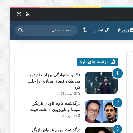
خوراک
اینستاگرا
تغییر پوسته
جستجو
رپورتاژ
تماس
برای
نوشته های تازه
عکس خانوادگی بهزاد خلج توجه
مخاطبان فضای مجازی را جلب
کرد
15 مرداد 1405
درگذشت کاوه کاویان بازیگر
سینما و تلویزیون + علت فوت
14 مرداد 1405
درگذشت مریم همتیان بازیگر