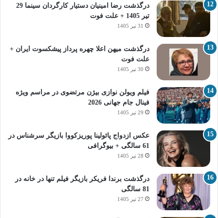
درگذشت رضا امینیان دستیار کارگردان سینما 29
تیر 1405 + علت فوت
31 تیر 1405
درگذشت میهن اعلا چهره پرداز پیشکسوت ایران +
علت فوت
30 تیر 1405
فیلم ویولن نوازی بیژن مرتضوی در مراسم ویژه
فینال جام جهانی 2026
29 تیر 1405
عکس ازدواج پائولینا پوریزکووا بازیگر سرشناس در
61 سالگی + بیوگرافی
28 تیر 1405
درگذشت برندا فریکر بازیگر فیلم تنها در خانه در
81 سالگی
27 تیر 1405