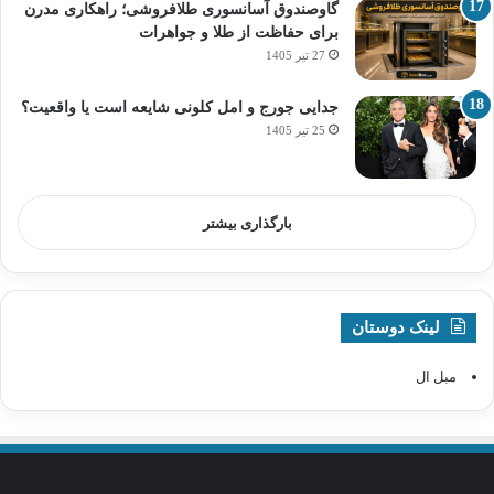
گاوصندوق آسانسوری طلافروشی؛ راهکاری مدرن
برای حفاظت از طلا و جواهرات
27 تیر 1405
جدایی جورج و امل کلونی شایعه است یا واقعیت؟
25 تیر 1405
بارگذاری بیشتر
لینک دوستان
مبل ال