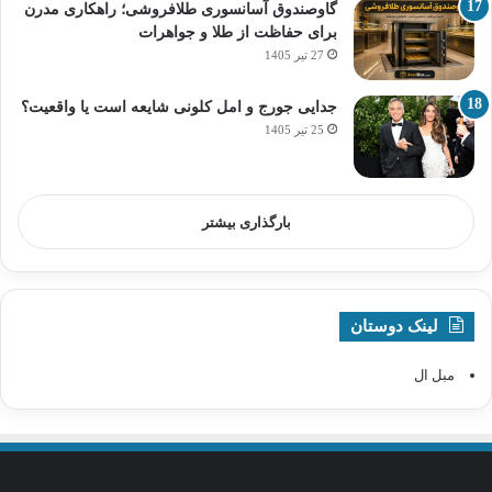
گاوصندوق آسانسوری طلافروشی؛ راهکاری مدرن
برای حفاظت از طلا و جواهرات
27 تیر 1405
جدایی جورج و امل کلونی شایعه است یا واقعیت؟
25 تیر 1405
بارگذاری بیشتر
لینک دوستان
مبل ال