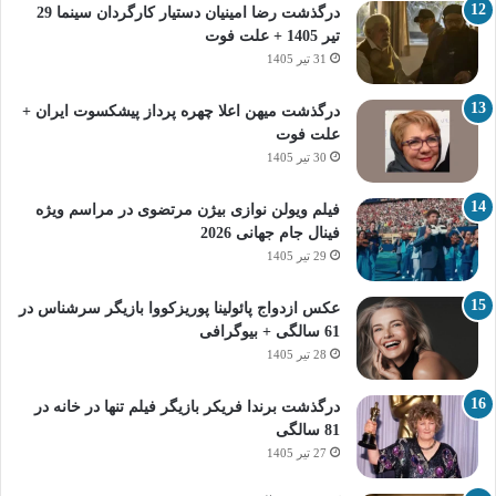
درگذشت رضا امینیان دستیار کارگردان سینما 29
تیر 1405 + علت فوت
31 تیر 1405
درگذشت میهن اعلا چهره پرداز پیشکسوت ایران +
علت فوت
30 تیر 1405
فیلم ویولن نوازی بیژن مرتضوی در مراسم ویژه
فینال جام جهانی 2026
29 تیر 1405
عکس ازدواج پائولینا پوریزکووا بازیگر سرشناس در
61 سالگی + بیوگرافی
28 تیر 1405
درگذشت برندا فریکر بازیگر فیلم تنها در خانه در
81 سالگی
27 تیر 1405