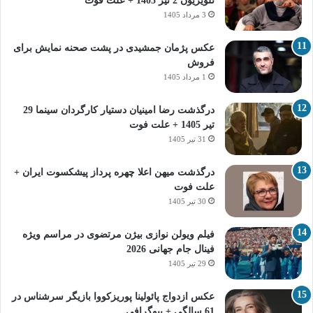
تلویزیون 2 تیر 1405 + علت فوت
3 مرداد 1405
عکس پژمان جمشیدی در پشت صحنه نمایش برای
فروش
1 مرداد 1405
درگذشت رضا امینیان دستیار کارگردان سینما 29
تیر 1405 + علت فوت
31 تیر 1405
درگذشت میهن اعلا چهره پرداز پیشکسوت ایران +
علت فوت
30 تیر 1405
فیلم ویولن نوازی بیژن مرتضوی در مراسم ویژه
فینال جام جهانی 2026
29 تیر 1405
عکس ازدواج پائولینا پوریزکووا بازیگر سرشناس در
61 سالگی + بیوگرافی