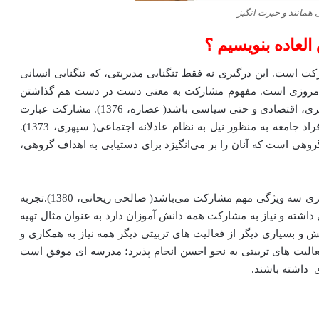
همانند و حیرت انگیز
لعاده بنویسیم ؟
ت است. این درگیری نه فقط تنگنایی مدیریتی، که تنگنایی انسانی
امروزی است. مفهوم مشارکت به معنی دست در دست هم گذاشتن
برای انجام دادن کاری است و ابعاد آن می‌تواند اجتماعی، فکری، اقتصادی و حتی سیاسی باشد( عصاره، 1376). مشارکت عبارت
است از ایجاد نوعی همبستگی، تعلق و تلاش جمعی میان افراد جامعه به منظور نیل به نظام عادلانه اجتماعی( سپهری، 1373).
ی است که آنان را بر می‌انگیزد برای دستیابی به اهداف گروهی،
بر اساس تعریف فوق درگیر شدن، یاری دادن و مسئولیت‌پذیری سه ویژگی مهم مشارکت می‌باشد( صالحی ریحانی، 1380).تجربه
شته و نیاز به مشارکت همه دانش آموزان دارد به عنوان مثال تهیه
 و بسیاری دیگر از فعالیت های تربیتی دیگر همه نیاز به همکاری و
فعالیت های تربیتی به نحو احسن انجام پذیرد؛ مدرسه ای موفق است
ی داشته باشند.