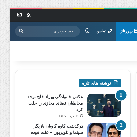
خوراک
اینستاگرا
تغییر پوسته
جستجو
رپورتاژ
تماس
برای
نوشته های تازه
عکس خانوادگی بهزاد خلج توجه
مخاطبان فضای مجازی را جلب
کرد
15 مرداد 1405
درگذشت کاوه کاویان بازیگر
سینما و تلویزیون + علت فوت