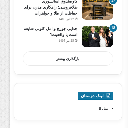
گاوصندوق آسانسوری
طلافروشی؛ راهکاری مدرن برای
حفاظت از طلا و جواهرات
27 تیر 1405
جدایی جورج و امل کلونی شایعه
است یا واقعیت؟
25 تیر 1405
بارگذاری بیشتر
لینک دوستان
مبل ال